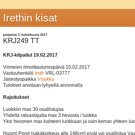
Irethin kisat
perjantai 3. helmikuuta 2017
KRJ249 TT
KRJ-kilpailut 19.02.2017
Viimeien ilmoittautumispäivä 10.02.2017

Vastuuhenkilö 
Ireth
 VRL-03777

Järjestyspaikka 
Viisikko
Tulokset arvotaan lyhyellä arvonnalla

Rajoitukset
Luokkiin max 30 osallistujaa

Yhdeltä ratsastajalta max 3 hevosta / luokka

Yksi hevonen max kahteen luokkaan ja vain kerran yhteen luo
Huom! Ponit (säkäkorkeus alle 148cm) eivät voi osallistua Vaat