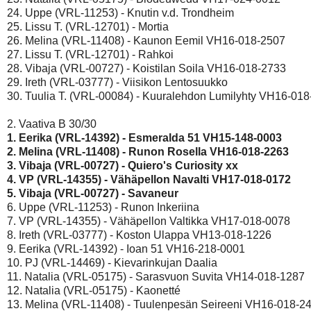
24. Uppe (VRL-11253) - Knutin v.d. Trondheim 

25. Lissu T. (VRL-12701) - Mortia 

26. Melina (VRL-11408) - Kaunon Eemil VH16-018-2507 

27. Lissu T. (VRL-12701) - Rahkoi 

28. Vibaja (VRL-00727) - Koistilan Soila VH16-018-2733 

29. Ireth (VRL-03777) - Viisikon Lentosuukko 

30. Tuulia T. (VRL-00084) - Kuuralehdon Lumilyhty VH16-018-
1. Eerika (VRL-14392) - Esmeralda 51 VH15-148-0003 
2. Melina (VRL-11408) - Runon Rosella VH16-018-2263 
3. Vibaja (VRL-00727) - Quiero's Curiosity xx 
4. VP (VRL-14355) - Vähäpellon Navalti VH17-018-0172 
5. Vibaja (VRL-00727) - Savaneur 
6. Uppe (VRL-11253) - Runon Inkeriina 

7. VP (VRL-14355) - Vähäpellon Valtikka VH17-018-0078 

8. Ireth (VRL-03777) - Koston Ulappa VH13-018-1226 

9. Eerika (VRL-14392) - Ioan 51 VH16-218-0001 

10. PJ (VRL-14469) - Kievarinkujan Daalia 

11. Natalia (VRL-05175) - Sarasvuon Suvita VH14-018-1287 

12. Natalia (VRL-05175) - Kaonetté 

13. Melina (VRL-11408) - Tuulenpesän Seireeni VH16-018-24