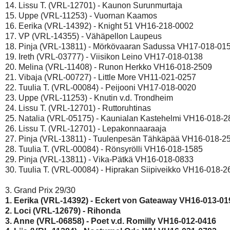
14. Lissu T. (VRL-12701) - Kaunon Surunmurtaja 

15. Uppe (VRL-11253) - Vuornan Kaamos 

16. Eerika (VRL-14392) - Knight 51 VH16-218-0002 

17. VP (VRL-14355) - Vähäpellon Laupeus 

18. Pinja (VRL-13811) - Mörkövaaran Sadussa VH17-018-0159
19. Ireth (VRL-03777) - Viisikon Leino VH17-018-0138 

20. Melina (VRL-11408) - Runon Herkko VH16-018-2509 

21. Vibaja (VRL-00727) - Little More VH11-021-0257 

22. Tuulia T. (VRL-00084) - Peijooni VH17-018-0020 

23. Uppe (VRL-11253) - Knutin v.d. Trondheim 

24. Lissu T. (VRL-12701) - Ruttoruhtinas 

25. Natalia (VRL-05175) - Kaunialan Kastehelmi VH16-018-28
26. Lissu T. (VRL-12701) - Lepakonnaaraaja 

27. Pinja (VRL-13811) - Tuulenpesän Tähkäpää VH16-018-25
28. Tuulia T. (VRL-00084) - Rönsyrölli VH16-018-1585 

29. Pinja (VRL-13811) - Vika-Pätkä VH16-018-0833 

30. Tuulia T. (VRL-00084) - Hiprakan Siipiveikko VH16-018-26
1. Eerika (VRL-14392) - Eckert von Gateaway VH16-013-01
2. Loci (VRL-12679) - Rihonda 
3. Anne (VRL-06858) - Poet v.d. Romilly VH16-012-0416 