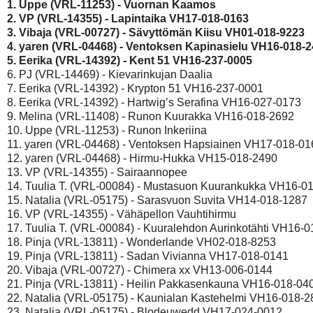
1. Uppe (VRL-11253) - Vuornan Kaamos 
2. VP (VRL-14355) - Lapintaika VH17-018-0163 
3. Vibaja (VRL-00727) - Sävyttömän Kiisu VH01-018-9223 
4. yaren (VRL-04468) - Ventoksen Kapinasielu VH16-018-2
5. Eerika (VRL-14392) - Kent 51 VH16-237-0005 
6. PJ (VRL-14469) - Kievarinkujan Daalia 

7. Eerika (VRL-14392) - Krypton 51 VH16-237-0001 

8. Eerika (VRL-14392) - Hartwig’s Serafina VH16-027-0173 

9. Melina (VRL-11408) - Runon Kuurakka VH16-018-2692 

10. Uppe (VRL-11253) - Runon Inkeriina 

11. yaren (VRL-04468) - Ventoksen Hapsiainen VH17-018-016
12. yaren (VRL-04468) - Hirmu-Hukka VH15-018-2490 

13. VP (VRL-14355) - Sairaannopee 

14. Tuulia T. (VRL-00084) - Mustasuon Kuurankukka VH16-01
15. Natalia (VRL-05175) - Sarasvuon Suvita VH14-018-1287 

16. VP (VRL-14355) - Vähäpellon Vauhtihirmu 

17. Tuulia T. (VRL-00084) - Kuuralehdon Aurinkotähti VH16-0
18. Pinja (VRL-13811) - Wonderlande VH02-018-8253 

19. Pinja (VRL-13811) - Sadan Vivianna VH17-018-0141 

20. Vibaja (VRL-00727) - Chimera xx VH13-006-0144 

21. Pinja (VRL-13811) - Heilin Pakkasenkauna VH16-018-040
22. Natalia (VRL-05175) - Kaunialan Kastehelmi VH16-018-28
23. Natalia (VRL-05175) - Blodeuwedd VH17-024-0012 
