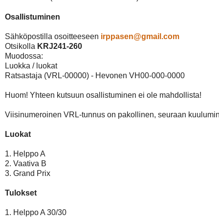
Osallistuminen
Sähköpostilla osoitteeseen 
irppasen@gmail.com
Otsikolla 
KRJ241-260
Muodossa: 

Luokka / luokat

Ratsastaja (VRL-00000) - Hevonen VH00-000-0000

Huom! Yhteen kutsuun osallistuminen ei ole mahdollista!

Viisinumeroinen VRL-tunnus on pakollinen, seuraan kuulumin
Luokat
1. Helppo A

2. Vaativa B

3. Grand Prix

Tulokset