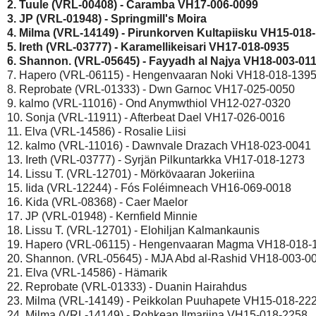
2. Tuule (VRL-00408) - Caramba VH17-006-0099 
3. JP (VRL-01948) - Springmill's Moira 
4. Milma (VRL-14149) - Pirunkorven Kultapiisku VH15-018-
5. Ireth (VRL-03777) - Karamellikeisari VH17-018-0935 
6. Shannon. (VRL-05645) - Fayyadh al Najya VH18-003-011
7. Hapero (VRL-06115) - Hengenvaaran Noki VH18-018-1395
8. Reprobate (VRL-01333) - Dwn Garnoc VH17-025-0050

9. kalmo (VRL-11016) - Ond Anymwthiol VH12-027-0320

10. Sonja (VRL-11911) - Afterbeat Dael VH17-026-0016

11. Elva (VRL-14586) - Rosalie Liisi

12. kalmo (VRL-11016) - Dawnvale Drazach VH18-023-0041

13. Ireth (VRL-03777) - Syrjän Pilkuntarkka VH17-018-1273

14. Lissu T. (VRL-12701) - Mörkövaaran Jokeriina

15. Iida (VRL-12244) - Fós Foléimneach VH16-069-0018

16. Kida (VRL-08368) - Caer Maelor

17. JP (VRL-01948) - Kernfield Minnie

18. Lissu T. (VRL-12701) - Elohiljan Kalmankaunis

19. Hapero (VRL-06115) - Hengenvaaran Magma VH18-018-1
20. Shannon. (VRL-05645) - MJA Abd al-Rashid VH18-003-00
21. Elva (VRL-14586) - Hämarik

22. Reprobate (VRL-01333) - Duanin Hairahdus

23. Milma (VRL-14149) - Peikkolan Puuhapete VH15-018-222
24. Milma (VRL-14149) - Rohkean Ilmariina VH15-018-2258
