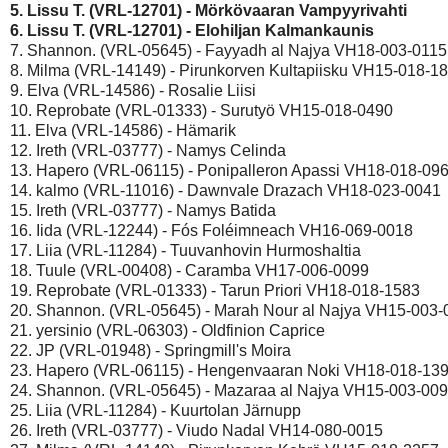
5. Lissu T. (VRL-12701) - Mörkövaaran Vampyyrivahti 
6. Lissu T. (VRL-12701) - Elohiljan Kalmankaunis 
7. Shannon. (VRL-05645) - Fayyadh al Najya VH18-003-0115

8. Milma (VRL-14149) - Pirunkorven Kultapiisku VH15-018-18
9. Elva (VRL-14586) - Rosalie Liisi

10. Reprobate (VRL-01333) - Surutyö VH15-018-0490

11. Elva (VRL-14586) - Hämarik

12. Ireth (VRL-03777) - Namys Celinda

13. Hapero (VRL-06115) - Ponipalleron Apassi VH18-018-096
14. kalmo (VRL-11016) - Dawnvale Drazach VH18-023-0041

15. Ireth (VRL-03777) - Namys Batida

16. Iida (VRL-12244) - Fós Foléimneach VH16-069-0018

17. Liia (VRL-11284) - Tuuvanhovin Hurmoshaltia

18. Tuule (VRL-00408) - Caramba VH17-006-0099

19. Reprobate (VRL-01333) - Tarun Priori VH18-018-1583

20. Shannon. (VRL-05645) - Marah Nour al Najya VH15-003-
21. yersinio (VRL-06303) - Oldfinion Caprice

22. JP (VRL-01948) - Springmill's Moira

23. Hapero (VRL-06115) - Hengenvaaran Noki VH18-018-139
24. Shannon. (VRL-05645) - Mazaraa al Najya VH15-003-009
25. Liia (VRL-11284) - Kuurtolan Järnupp

26. Ireth (VRL-03777) - Viudo Nadal VH14-080-0015
