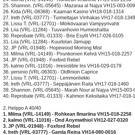
25. Shannon. (VRL-05645) - Mazaraa al Najya VH15-003-009
26. Kida (VRL-08368) - Kaarnan Kasino VH18-018-1314

27. Ireth (VRL-03777) - Turmeltajan Vinhakas VH17-018-1349
28. Lissu T. (VRL-12701) - Mörkövaaran Vampyyrivahti

29. Liia (VRL-11284) - Tuuvanhovin Hurmoshaltia

30. Reprobate (VRL-01333) - Brie Esyllt VH17-026-0105

31. Liia (VRL-11284) - Kuurtolan Järnupp

32. JP (VRL-01948) - Hopewood Morning Mist

33. Milma (VRL-14149) - Pirunkorven Kehrä VH15-018-2257

34. JP (VRL-01948) - Foxford Rebel

35. kalmo (VRL-11016) - Irresistible Iris VH16-029-0179

36. yersinio (VRL-06303) - Oldfinion Caprice

37. Lissu T. (VRL-12701) - Lemmonliekki

38. Ireth (VRL-03777) - Seppäjärven Raita VH17-018-1460

39. Shannon. (VRL-05645) - Marah Nour al Najya VH15-003-
40. Reprobate (VRL-01333) - Kahmon Keksitaika VH17-018-1
1. Milma (VRL-14149) - Rohkean Ilmariina VH15-018-2258 
2. kalmo (VRL-11016) - Ond Anymwthiol VH12-027-0320 
3. JP (VRL-01948) - Foxford Rebel 
4. Ireth (VRL-03777) - Gamla Reina VH14-080-0016 