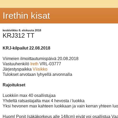
Irethin kisat
keskiviikko 8. elokuuta 2018
KRJ312 TT
KRJ-kilpailut 22.08.2018
Viimeien ilmoittautumispäivä 20.08.2018

Vastuuhenkilö 
Ireth
 VRL-03777

Järjestyspaikka 
Viisikko
Tulokset arvotaan lyhyellä arvonnalla

Rajoitukset
Luokkiin max 40 osallistujaa

Yhdeltä ratsastajalta max 4 hevosta / luokka

Yksi hevonen max kahteen luokkaan ja vain kerran yhteen luo
Huom! Ponit (säkäkorkeus alle 148cm) eivät voi osallistua Vaat