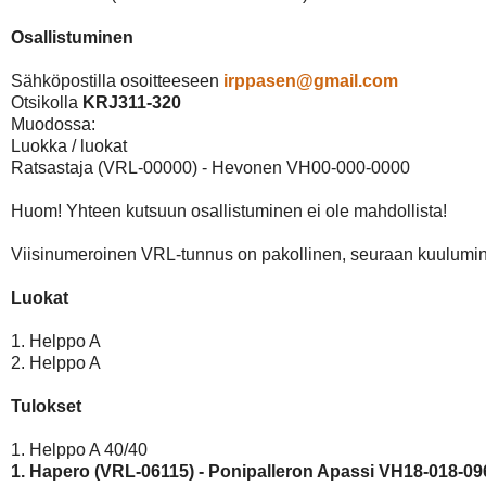
Osallistuminen
Sähköpostilla osoitteeseen 
irppasen@gmail.com
Otsikolla 
KRJ311-320
Muodossa: 

Luokka / luokat

Ratsastaja (VRL-00000) - Hevonen VH00-000-0000

Huom! Yhteen kutsuun osallistuminen ei ole mahdollista!

Viisinumeroinen VRL-tunnus on pakollinen, seuraan kuulumin
Luokat
1. Helppo A

2. Helppo A

Tulokset
1. Hapero (VRL-06115) - Ponipalleron Apassi VH18-018-09