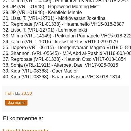
27. Milma (VRL-14149) - Pirunkorven Kehrä VH15-018-2257

28. JP (VRL-01948) - Hopewood Morning Mist

29. JP (VRL-01948) - Kernfield Minnie

30. Lissu T. (VRL-12701) - Mörkövaaran Jokeriina

31. Reprobate (VRL-01333) - Haamuneliö VH15-018-2387

32. Lissu T. (VRL-12701) - Lemmonliekki

33. Milma (VRL-14149) - Peikkolan Puuhapete VH15-018-222
34. kalmo (VRL-11016) - Irresistible Iris VH16-029-0179

35. Hapero (VRL-06115) - Hengenvaaran Magma VH18-018-1
36. Shannon. (VRL-05645) - MJA Abd al-Rashid VH18-003-00
37. Reprobate (VRL-01333) - Kaunon Otso VH17-018-1854

38. Sonja (VRL-11911) - Afterbeat Dael VH17-026-0016

39. Kida (VRL-08368) - Caer Maelor

Ireth
klo
23.30
Jaa muille
Ei kommentteja:
Lähetä kommentti